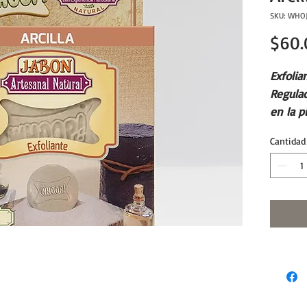
SKU: WHO
$60.
Exfolia
Regulad
en la p
brotes 
Cantidad
remueve
células
Libres 