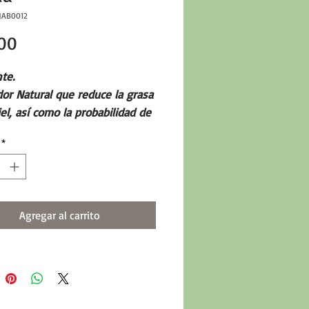
JAB0012
Precio
00
nte.
or Natural que reduce la grasa
iel, así como la probabilidad de
de acné, exfoliante natural que
*
 impurezas y elimina las
 muertas.
de plomo y no toxicos.
Agregar al carrito