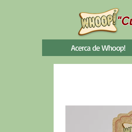
"C
Acerca de Whoop!