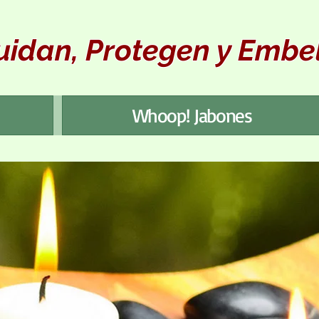
uidan, Protegen y Embel
Whoop! Jabones