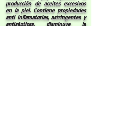
producción
de aceites excesivos
en la piel. Contiene propiedades
anti inflamatorias
, astringentes y
antisépticas
, disminuye la
aparición
de puntos negros,
erupciones
cutáneas
y otra
erupciones de la piel, ayuda a
relajar nuestro organismo y
nuestra mente, para estimulación
y tonificación de la piel.
Libres de plomo
y no toxicos
Aviso de privacidad
Politica de Seguridad
Politica de Devolución
Síguenos