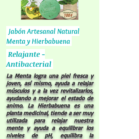
Jabón Artesanal Natural
Menta y Hierbabuena
Relajante -
Antibacterial
La Menta logra una piel fresca y
joven, así mismo, ayuda a relajar
músculos
y a la vez revitalizarlos,
ayudando a mejorar el estado de
animo. La Hierbabuena es una
planta medicinal, tiende a ser muy
utilizada para relajar nuestra
mente y ayuda a equilibrar los
niveles de pH, equilibra la